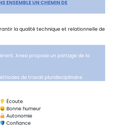
NS ENSEMBLE UN CHEMIN DE
ntir la qualité technique et relationnelle de
éférent. Anea propose un partage de la
thodes de travail pluridisciplinaire.
Écoute
Bonne humeur
Autonomie
Confiance