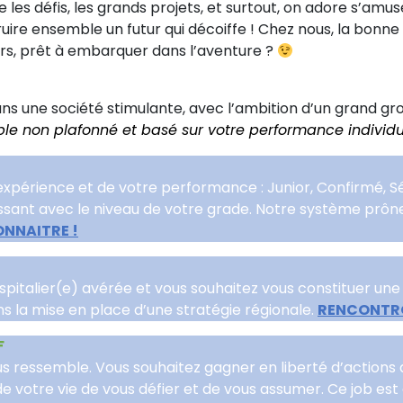
me les défis, les grands projets, et surtout, on adore s’amu
re ensemble un futur qui décoiffe ! Chez nous, la bonne hu
rs, prêt à embarquer dans l’aventure ?
ans une société stimulante, avec l’ambition d’un grand g
le non plafonné et basé sur votre performance individu
e expérience et de votre performance : Junior, Confirmé, Sé
ssant avec le niveau de votre grade. Notre système prône 
ONNAITRE !
talier(e) avérée et vous souhaitez vous constituer une é
s la mise en place d’une stratégie régionale.
RENCONTR
F
s ressemble. Vous souhaitez gagner en liberté d’actions 
 votre vie de vous défier et de vous assumer. Ce job es