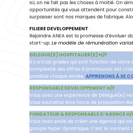
Ici, on ne fait pas les choses à moitié. On ai
opportunités qui vous attendent pour construi
surpasser sont nos marques de fabrique. Alo
FILIERE DEVELOPPEMENT
Rejoindre ANEA est la promesse d’évoluer d
start-up.
Le modèle de rémunération variab
DELEGUE(E) HOSPITALIER(E) H/F
Il y a trois grades qui sont fonction de votr
complexité des offres à promouvoir est croi
possible chaque année.
APPRENONS À SE C
RESPONSABLE DEVELOPPEMENT H/F
Vous avez une expérience de Délégué(e) Hospi
Vous souhaitez être force de proposition dan
FONDATEUR & RESPONSABLE D’AGENCE H/
Vous avez envie de créer une agence qui vou
groupe hyper dynamique. C’est le moment de