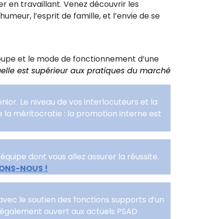
ser en travaillant. Venez découvrir les
meur, l’esprit de famille, et l’envie de se
roupe et le mode de fonctionnement d’une
elle est supérieur aux pratiques du marché
nior. Le niveau de vos interlocuteurs et la
la méritocratie : la promotion interne est
quipe dont vous allez assurer la réussite.
ONS-NOUS !
avec le soutien des fonctions supports d’un
t également ouvert aux actuels PSAD