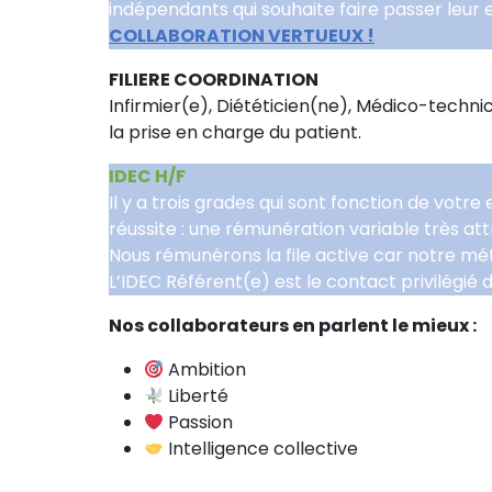
indépendants qui souhaite faire passer leur
COLLABORATION VERTUEUX !
FILIERE COORDINATION
Infirmier(e), Diététicien(ne), Médico-techni
la prise en charge du patient.
IDEC H/F
Il y a trois grades qui sont fonction de vot
réussite : une rémunération variable très attra
Nous rémunérons la file active car notre mét
L’IDEC Référent(e) est le contact privilégié 
Nos collaborateurs en parlent le mieux :
Ambition
Liberté
Passion
Intelligence collective