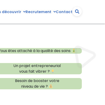
Contact
 découvrir
Recrutement
Vous êtes attaché à la qualité des soins
Un projet entrepreneurial
vous fait vibrer ?
Besoin de booster votre
niveau de vie ?